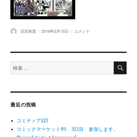
投
涼宮和貴
投
2019年2月15日
コ
コメント
稿
稿
ミ
者
日:
テ
ィ
ア
127
検
検
索
に
索
対
象:
最近の投稿
コミティア127
コミックマーケット95 3日目 参加します。