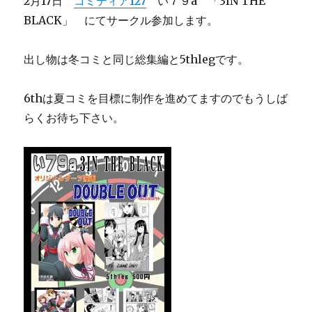
2月17日
コミティア127
い７９a 「3IN THE
BLACK」 にてサークル参加します。
出し物は冬コミと同じ総集編と5thlegです。
6thは夏コミを目標に制作を進めてますのでもうしば
らくお待ち下さい。